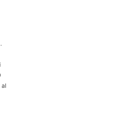
.
i
0
 al