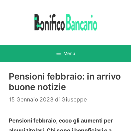
Vai
al
contenuto
Menu
Pensioni febbraio: in arrivo
buone notizie
15 Gennaio 2023
di
Giuseppe
Pensioni febbraio, ecco gli aumenti per
alcuni titolari. Chi sono i beneficiari e a