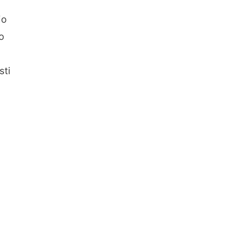
io
o
sti