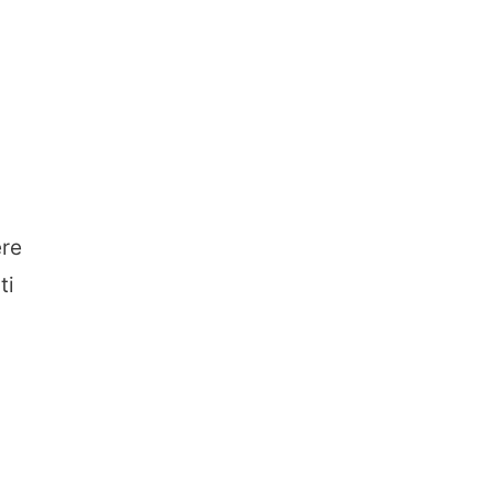
ere
ti