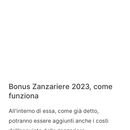
Bonus Zanzariere 2023, come
funziona
All’interno di essa, come già detto,
potranno essere aggiunti anche i costi