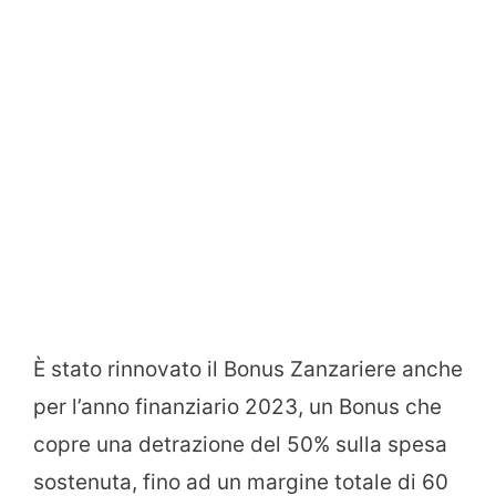
È stato rinnovato il Bonus Zanzariere anche
per l’anno finanziario 2023, un Bonus che
copre una detrazione del 50% sulla spesa
sostenuta, fino ad un margine totale di 60