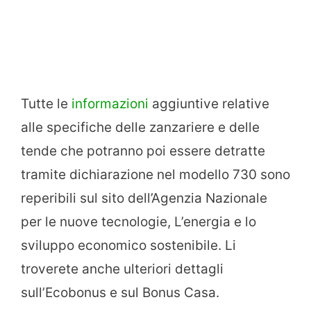
Tutte le
informazioni
aggiuntive relative
alle specifiche delle zanzariere e delle
tende che potranno poi essere detratte
tramite dichiarazione nel modello 730 sono
reperibili sul sito dell’Agenzia Nazionale
per le nuove tecnologie, L’energia e lo
sviluppo economico sostenibile. Li
troverete anche ulteriori dettagli
sull’Ecobonus e sul Bonus Casa.