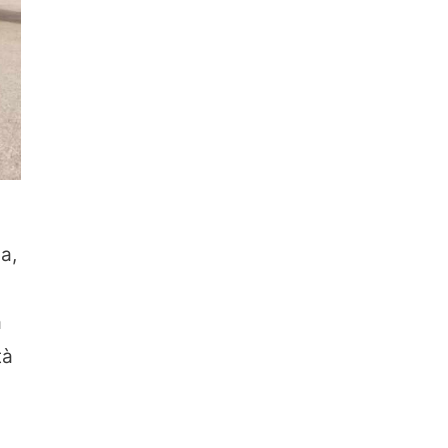
a,
a
tà