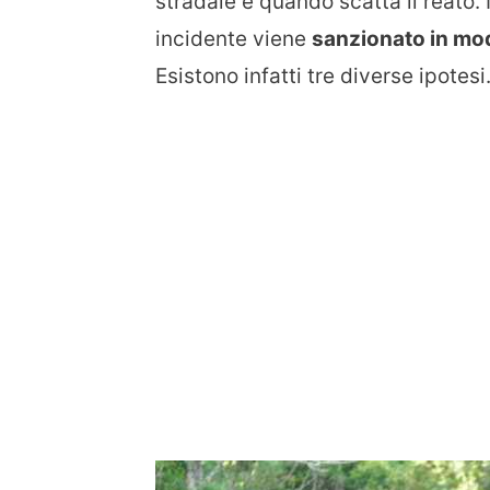
stradale e quando scatta il reato
incidente viene
sanzionato in mod
Esistono infatti tre diverse ipotesi