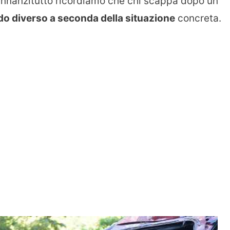
. Innanzitutto ricordiamo che chi scappa dopo un
o diverso a seconda della situazione
concreta.
.