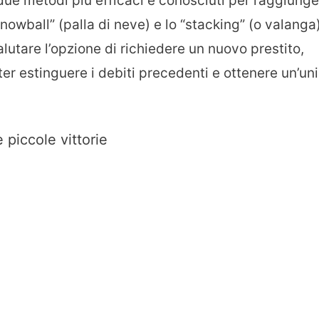
due metodi più efficaci e conosciuti per raggiung
nowball” (palla di neve) e lo “stacking” (o valanga)
alutare l’opzione di richiedere un nuovo prestito,
ter estinguere i debiti precedenti e ottenere un’un
 piccole vittorie