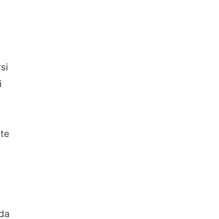
si
i
nte
 da