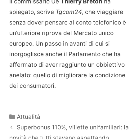
Il commissario Ue
Thierry Breton
ha
spiegato, scrive
Tgcom24
, che viaggiare
senza dover pensare al conto telefonico è
un’ulteriore riprova del Mercato unico
europeo. Un passo in avanti di cui si
inorgoglisce anche il Parlamento che ha
affermato di aver raggiunto un obbiettivo
anelato: quello di migliorare la condizione
dei consumatori.
Categorie
Attualità
Superbonus 110%, villette unifamiliari: la
novità che tutti stavano aspettando