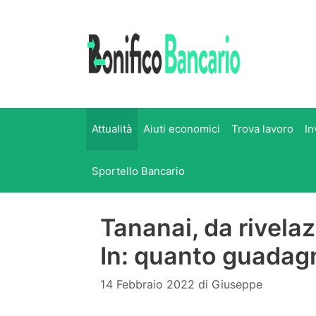
Vai
al
contenuto
Attualità
Aiuti economici
Trova lavoro
In
Sportello Bancario
Tananai, da rivel
In: quanto guadag
14 Febbraio 2022
di
Giuseppe