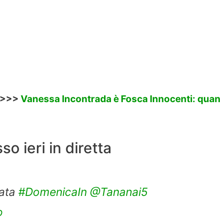
 >>>
Vanessa Incontrada è Fosca Innocenti: qua
o ieri in diretta
tata
#DomenicaIn
@Tananai5
o