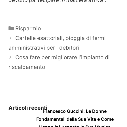
devono partecipare in maniera attiva
“.
Categorie
Risparmio
Cartelle esattoriali, pioggia di fermi
amministrativi per i debitori
Cosa fare per migliorare l’impianto di
riscaldamento
Articoli recenti
Francesco Guccini: Le Donne
Fondamentali della Sua Vita e Come