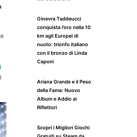
a
Ginevra Taddeucci
conquista l’oro nella 10
ne
km agli Europei di
nuoto: trionfo italiano
con il bronzo di Linda
Caponi
i
l
Ariana Grande e il Peso
della Fama: Nuovo
Album e Addio ai
Riflettori
Scopri i Migliori Giochi
Gratuiti su Steam da