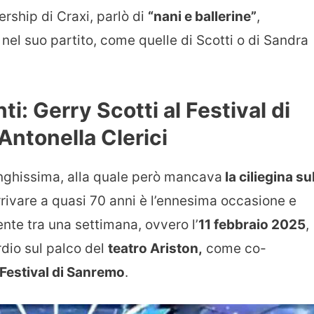
ership di Craxi, parlò di
“nani e ballerine”
,
nel suo partito, come quelle di Scotti o di Sandra
ti: Gerry Scotti al Festival di
ntonella Clerici
nghissima, alla quale però mancava
la ciliegina su
arrivare a quasi 70 anni è l’ennesima occasione e
nte tra una settimana, ovvero l’
11 febbraio 2025
,
ordio sul palco del
teatro Ariston,
come co-
Festival di Sanremo
.