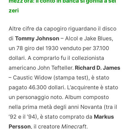
mezz’ora: il conto in banca si gonfia a sei
zeri
Altre cifre da capogiro riguardano il disco
di
Tommy Johnson
– Alcol e Jake Blues,
un 78 giro del 1930 venduto per 37.100
dollari. A comprarlo fu il collezionista
americano John Tefteller.
Richard D. James
– Caustic Widow (stampa test), è stato
pagato 46.300 dollari. L’acquirente è stato
un personaggio noto. Album composto
nella prima metà degli anni Novanta (tra il
’92 e il ’94), è stato comprato da
Markus
Persson
, il creatore
Minecraft
.