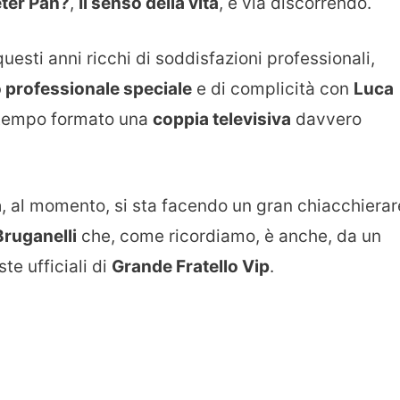
eter Pan?
,
Il senso della vita
, e via discorrendo.
esti anni ricchi di soddisfazioni professionali,
 professionale speciale
e di complicità con
Luca
 tempo formato una
coppia televisiva
davvero
a
, al momento, si sta facendo un gran chiacchierar
Bruganelli
che, come ricordiamo, è anche, da un
ste ufficiali di
Grande Fratello Vip
.