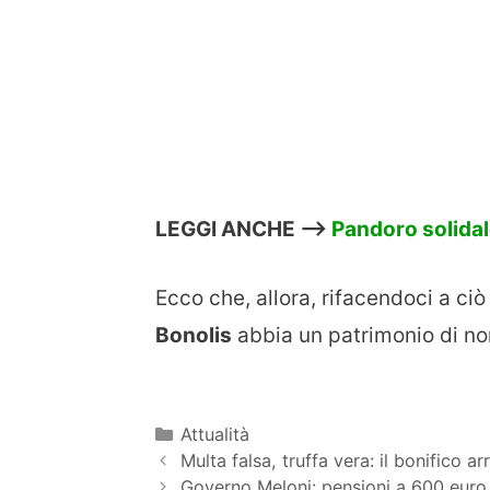
LEGGI ANCHE –>
Pandoro solidal
Ecco che, allora, rifacendoci a ci
Bonolis
abbia un patrimonio di n
Categorie
Attualità
Multa falsa, truffa vera: il bonifico ar
Governo Meloni: pensioni a 600 euro 