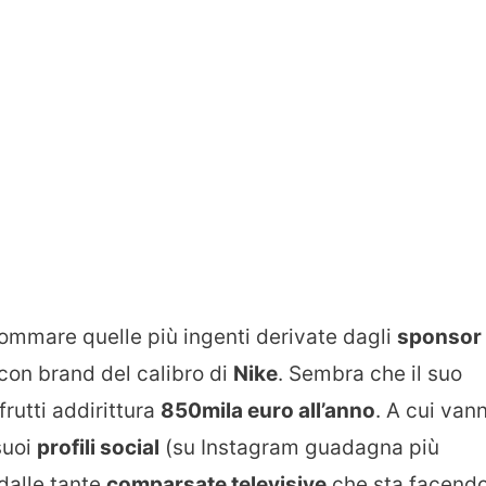
ommare quelle più ingenti derivate dagli
sponsor
con brand del calibro di
Nike
. Sembra che il suo
rutti addirittura
850mila euro all’anno
. A cui van
suoi
profili social
(su Instagram guadagna più
dalle tante
comparsate televisive
che sta facend