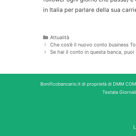
in Italia per parlare della sua car
Categorie
Attualità
Che cos’è il nuovo conto business To
Se hai il conto in questa banca, pu
Bonificobancario.it di proprietà di DMM COM
Testata Giornal
L