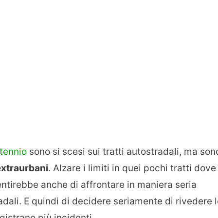
ntennio
sono si scesi sui tratti autostradali, ma son
 extraurbani
. Alzare i limiti in quei pochi tratti dove
ntirebbe anche di affrontare in maniera seria
adali. E quindi di decidere seriamente di rivedere 
gistrano più incidenti