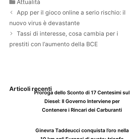
Categorie
Attualità
App per il gioco online a serio rischio: il
nuovo virus è devastante
Tassi di interesse, cosa cambia per i
prestiti con l’aumento della BCE
Articoli recenti
Proroga dello Sconto di 17 Centesimi sul
Diesel: Il Governo Interviene per
Contenere i Rincari dei Carburanti
Ginevra Taddeucci conquista l’oro nella
10 km agli Europei di nuoto: trionfo