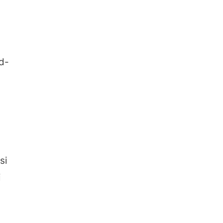
id-
si
i