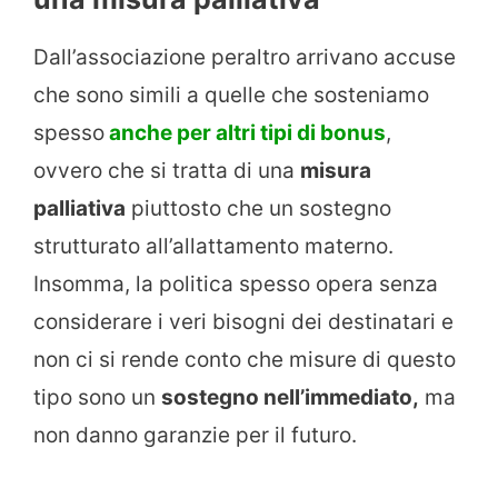
Dall’associazione peraltro arrivano accuse
che sono simili a quelle che sosteniamo
spesso
anche per altri tipi di bonus
,
ovvero che si tratta di una
misura
palliativa
piuttosto che un sostegno
strutturato all’allattamento materno.
Insomma, la politica spesso opera senza
considerare i veri bisogni dei destinatari e
non ci si rende conto che misure di questo
tipo sono un
sostegno nell’immediato,
ma
non danno garanzie per il futuro.