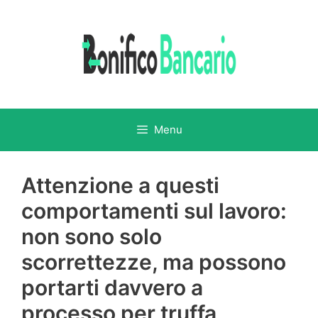
Vai
al
contenuto
Menu
Attenzione a questi
comportamenti sul lavoro:
non sono solo
scorrettezze, ma possono
portarti davvero a
processo per truffa