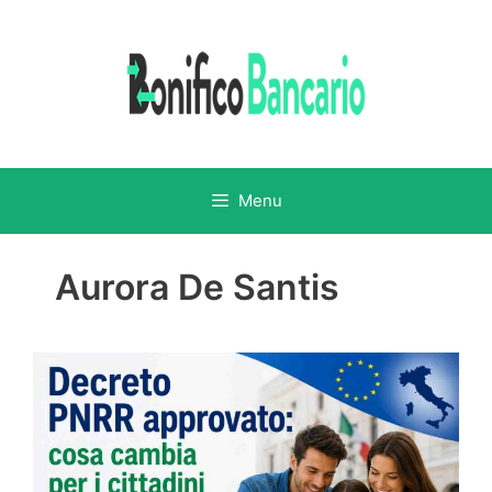
Vai
al
contenuto
Menu
Aurora De Santis