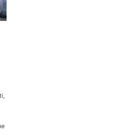
i,
ne