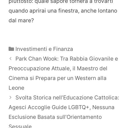
piuttosto: quale sapore tornerà a trovarti
quando aprirai una finestra, anche lontano
dal mare?
Categorie
Investimenti e Finanza
Park Chan Wook: Tra Rabbia Giovanile e
Preoccupazione Attuale, il Maestro del
Cinema si Prepara per un Western alla
Leone
Svolta Storica nell’Educazione Cattolica:
Agesci Accoglie Guide LGBTQ+, Nessuna
Esclusione Basata sull’Orientamento
Sessuale