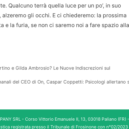
e. Qualcuno terrà quella luce per un po’, in suo
 alzeremo gli occhi. E ci chiederemo: la prossima
ita e la furia, se non ci saremo noi a fare spazio all
tino e Gilda Ambrosio? Le Nuove Indiscrezioni sul
manali del CEO di On, Caspar Coppetti: Psicologi allertano s
PANY SRL - Corso Vittorio Emanuele II, 13, 03018 Paliano (FR) -
istica registrata presso il Tribunale di Frosinone con n°02/202