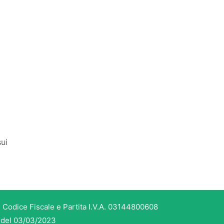
a
ui
 Codice Fiscale e Partita I.V.A. 03144800608
3 del 03/03/2023