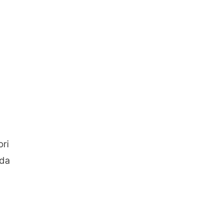
ori
ida