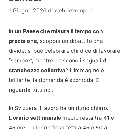
1 Giugno 2026
di
webdeveloper
In un Paese che misura il tempo con
precisione
, scoppia un dibattito che
divide: si può celebrare chi dice di lavorare
“sempre”, mentre crescono i segnali di
stanchezza collettiva
? L’immagine è
brillante, la domanda è scomoda. E
riguarda tutti noi.
In Svizzera il lavoro ha un ritmo chiaro.
L’
orario settimanale
medio resta tra 41 e
45 ore. La legge fissa tetti a 45 o 50 a