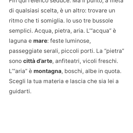
Fin qui l’elenco seduce. Ma il punto, a metà
di qualsiasi scelta, è un altro: trovare un
ritmo che ti somiglia. Io uso tre bussole
semplici. Acqua, pietra, aria. L’“acqua” è
laguna e
mare
: feste luminose,
passeggiate serali, piccoli porti. La “pietra”
sono
città d’arte
, anfiteatri, vicoli freschi.
L’“aria” è
montagna
, boschi, albe in quota.
Scegli la tua materia e lascia che sia lei a
guidarti.