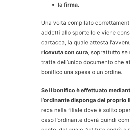
la
firma
.
Una volta compilato correttamente
addetti allo sportello e viene co
cartacea, la quale attesta l’avv
ricevuta con cura
, soprattutto se 
tratta dell’unico documento che at
bonifico una spesa o un ordine.
Se il bonifico è effettuato media
l’ordinante disponga del proprio
reca nella filiale dove è solito op
caso l’ordinante dovrà quindi comp
conto, dal quale l’istituto andrà a