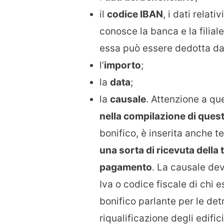
il
codice IBAN
, i dati relati
conosce la banca e la filiale
essa può essere dedotta dal
l’
importo
;
la
data
;
la
causale
. Attenzione a q
nella compilazione di ques
bonifico, è inserita anche 
una sorta di ricevuta della t
pagamento
. La causale dev
Iva o codice fiscale di chi e
bonifico parlante per le det
riqualificazione degli edifi