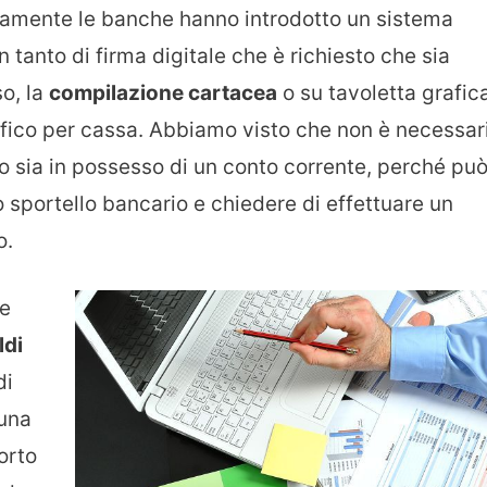
imamente le banche hanno introdotto un sistema
 tanto di firma digitale che è richiesto che sia
o, la
compilazione cartacea
o su tavoletta grafic
ifico per cassa. Abbiamo visto che non è necessar
co sia in possesso di un conto corrente, perché pu
sportello bancario e chiedere di effettuare un
o.
ve
ldi
di
 una
porto