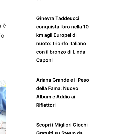
Ginevra Taddeucci
a è
conquista l’oro nella 10
km agli Europei di
io
nuoto: trionfo italiano
ò
con il bronzo di Linda
Caponi
Ariana Grande e il Peso
della Fama: Nuovo
Album e Addio ai
Riflettori
Scopri i Migliori Giochi
Gratuiti su Steam da