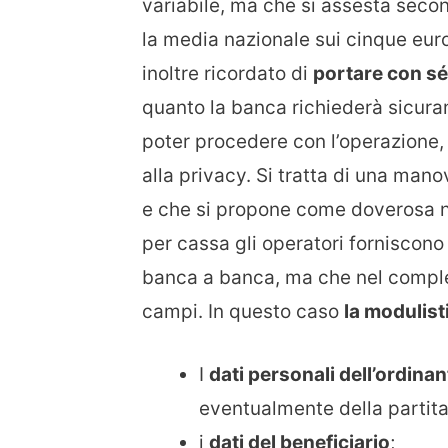
variabile, ma che si assesta seco
la media nazionale sui cinque eur
inoltre ricordato di
portare con sé 
quanto la banca richiederà sicura
poter procedere con l’operazione, 
alla privacy. Si tratta di una manov
e che si propone come doverosa ne
per cassa gli operatori forniscon
banca a banca, ma che nel comple
campi. In questo caso
la modulist
I
dati personali dell’ordinan
eventualmente della partita
i
dati del beneficiario
;