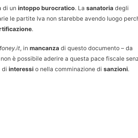
a di un
intoppo burocratico
. La
sanatoria
degli
arie le partite Iva non starebbe avendo luogo perc
tificazione
.
oney.it
, in
mancanza
di questo documento – da
- non è possibile aderire a questa pace fiscale sen
e di
interessi
o nella comminazione di
sanzioni
.