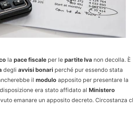
ico
la
pace fiscale
per le
partite Iva
non decolla. È
a
degli
avvisi bonari
perché pur essendo stata
ancherebbe il
modulo
apposito per presentare la
disposizione era stato affidato al
Ministero
ovuto emanare un apposito decreto. Circostanza 