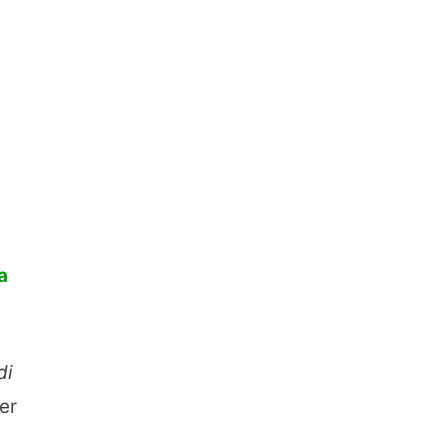
a
di
er