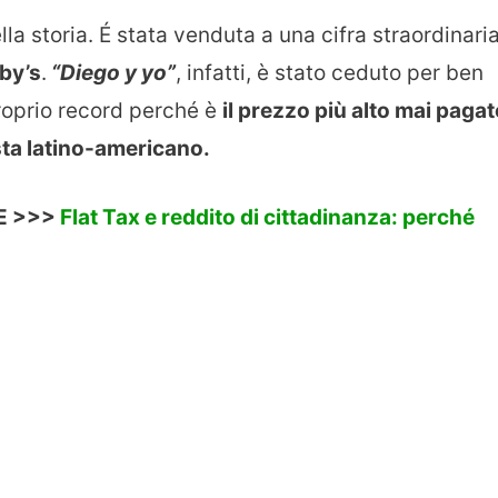
ella storia. É stata venduta a una cifra straordinari
by’s
.
“Diego y yo”
, infatti, è stato ceduto per ben
proprio record perché è
il prezzo più alto mai paga
sta latino-americano.
E >>>
Flat Tax e reddito di cittadinanza: perché