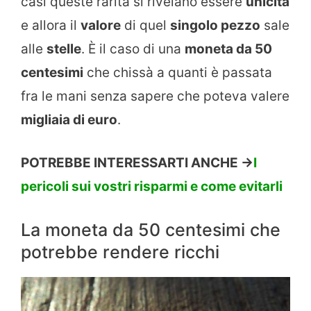
casi queste rarità si rivelano essere
unicità
e allora il
valore
di quel
singolo pezzo
sale
alle
stelle
. Ѐ il caso di una
moneta da 50
centesimi
che chissà a quanti è passata
fra le mani senza sapere che poteva valere
migliaia di euro
.
POTREBBE INTERESSARTI ANCHE ->
I
pericoli sui vostri risparmi e come evitarli
La moneta da 50 centesimi che
potrebbe rendere ricchi