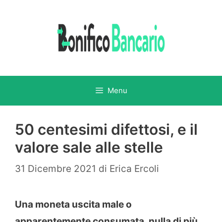
Vai
al
contenuto
Menu
50 centesimi difettosi, e il
valore sale alle stelle
31 Dicembre 2021
di
Erica Ercoli
Una moneta uscita male o
apparentemente consumata, nulla di più,