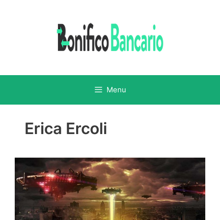
Vai
al
contenuto
Menu
Erica Ercoli