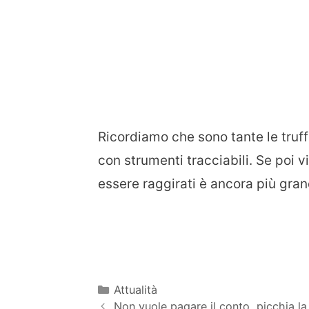
Ricordiamo che sono tante le tru
con strumenti tracciabili. Se poi v
essere raggirati è ancora più gran
Categorie
Attualità
Non vuole pagare il conto, picchia la