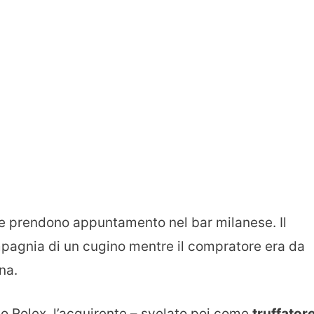
due prendono appuntamento nel bar milanese. Il
mpagnia di un cugino mentre il compratore era da
na.
o Rolex, l’acquirente – svelato poi come
truffator