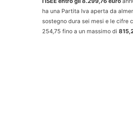
l’ISEE entro gli 8.299,76 euro
annu
ha una Partita Iva aperta da alme
sostegno dura sei mesi e le cifre
254,75 fino a un massimo di
815,