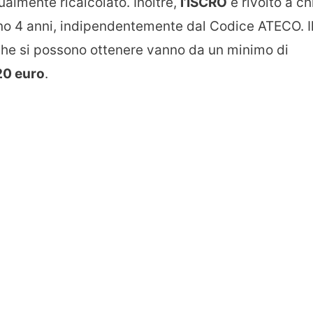
almente ricalcolato. Inoltre,
l’ISCRO
è rivolto a ch
no 4 anni, indipendentemente dal Codice ATECO. I
 che si possono ottenere vanno da un minimo di
20 euro
.