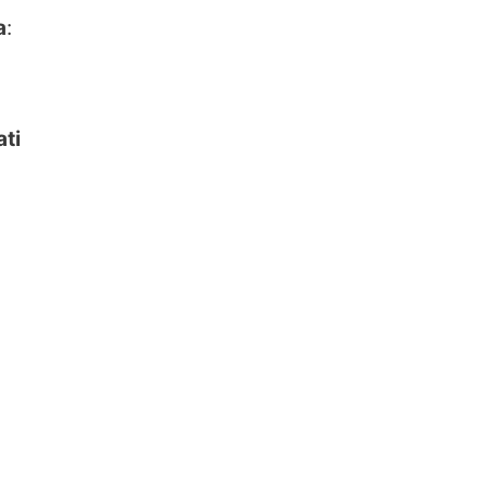
a
:
ati