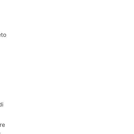
eto
di
re