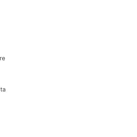
re
ita