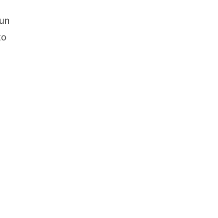
 un
to