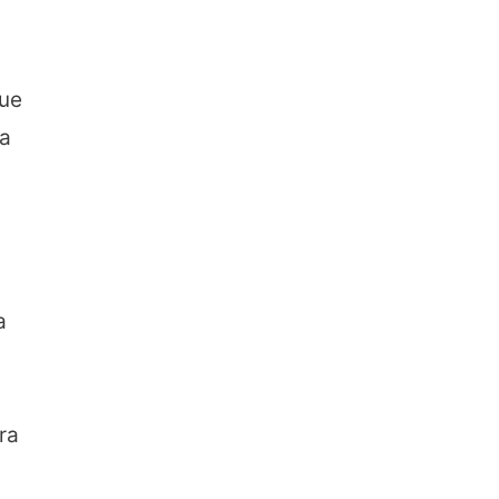
ue
la
a
ra