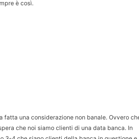
mpre è così.
 va fatta una considerazione non banale. Ovvero ch
spera che noi siamo clienti di una data banca. In
no 3-4 che siano clienti della banca in questione e