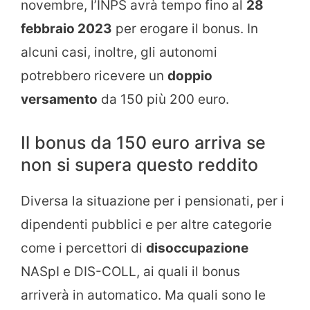
novembre, l’INPS avrà tempo fino al
28
febbraio 2023
per erogare il bonus. In
alcuni casi, inoltre, gli autonomi
potrebbero ricevere un
doppio
versamento
da 150 più 200 euro.
Il bonus da 150 euro arriva se
non si supera questo reddito
Diversa la situazione per i pensionati, per i
dipendenti pubblici e per altre categorie
come i percettori di
disoccupazione
NASpI e DIS-COLL, ai quali il bonus
arriverà in automatico. Ma quali sono le