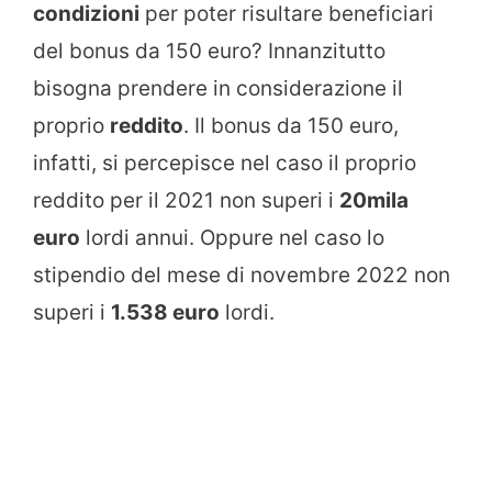
condizioni
per poter risultare beneficiari
del bonus da 150 euro? Innanzitutto
bisogna prendere in considerazione il
proprio
reddito
. Il bonus da 150 euro,
infatti, si percepisce nel caso il proprio
reddito per il 2021 non superi i
20mila
euro
lordi annui. Oppure nel caso lo
stipendio del mese di novembre 2022 non
superi i
1.538 euro
lordi.