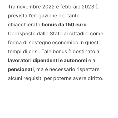
Tra novembre 2022 e febbraio 2023 è
prevista l’erogazione del tanto
chiacchierato
bonus da 150 euro
.
Corrisposto dallo Stato ai cittadini come
forma di sostegno economico in questi
tempi di crisi. Tale bonus è destinato a
lavoratori dipendenti e autonomi
e ai
pensionati
, ma è necessario rispettare
alcuni requisiti per poterne avere diritto.