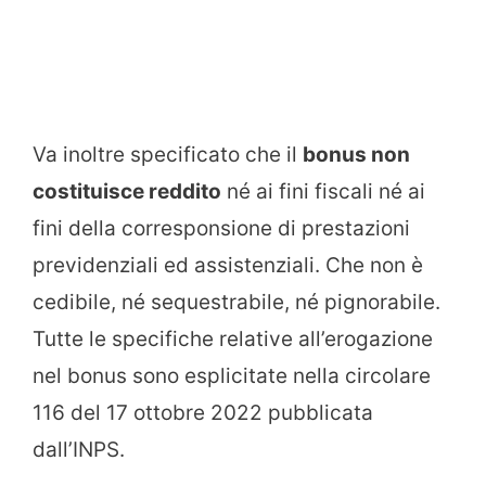
Va inoltre specificato che il
bonus non
costituisce reddito
né ai fini fiscali né ai
fini della corresponsione di prestazioni
previdenziali ed assistenziali. Che non è
cedibile, né sequestrabile, né pignorabile.
Tutte le specifiche relative all’erogazione
nel bonus sono esplicitate nella circolare
116 del 17 ottobre 2022 pubblicata
dall’INPS.