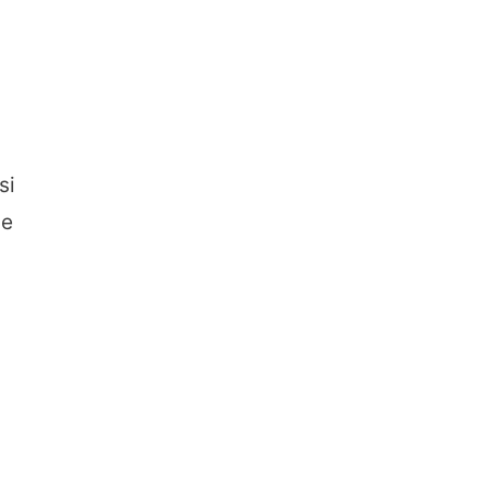
si
ne