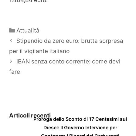
1.404,84 euro.
Categorie
Attualità
Stipendio da zero euro: brutta sorpresa
per il vigilante italiano
IBAN senza conto corrente: come devi
fare
Articoli recenti
Proroga dello Sconto di 17 Centesimi sul
Diesel: Il Governo Interviene per