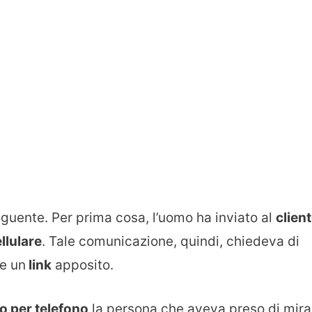
guente. Per prima cosa, l’uomo ha inviato al
clien
llulare
. Tale comunicazione, quindi, chiedeva di
te un
link
apposito.
o per telefono
la persona che aveva preso di mira