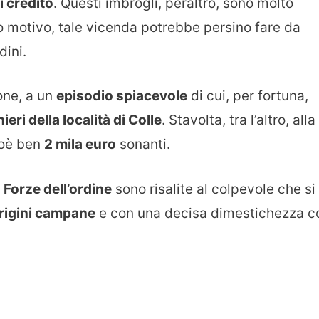
i credito
. Questi imbrogli, peraltro, sono molto
to motivo, tale vicenda potrebbe persino fare da
dini.
ione, a un
episodio spiacevole
di cui, per fortuna,
ieri della località di Colle
. Stavolta, tra l’altro, alla
ioè ben
2 mila euro
sonanti.
e
Forze dell’ordine
sono risalite al colpevole che si
origini campane
e con una decisa dimestichezza c