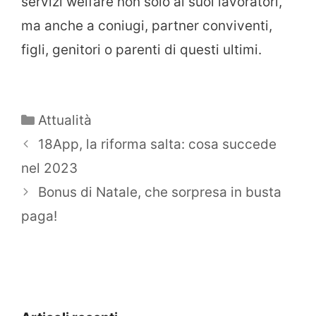
servizi welfare non solo ai suoi lavoratori,
ma anche a coniugi, partner conviventi,
figli, genitori o parenti di questi ultimi.
Categorie
Attualità
18App, la riforma salta: cosa succede
nel 2023
Bonus di Natale, che sorpresa in busta
paga!