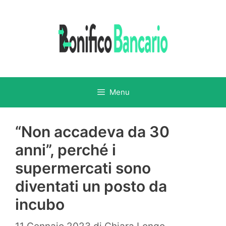
Vai
al
contenuto
Menu
“Non accadeva da 30
anni”, perché i
supermercati sono
diventati un posto da
incubo