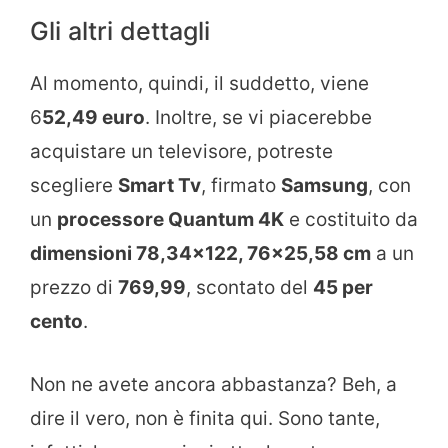
Gli altri dettagli
Al momento, quindi, il suddetto, viene
6
52,49 euro
. Inoltre, se vi piacerebbe
acquistare un televisore, potreste
scegliere
Smart Tv
, firmato
Samsung
, con
un
processore Quantum 4K
e costituito da
dimensioni 78,34×122, 76×25,58 cm
a un
prezzo di
769,99
, scontato del
45 per
cento
.
Non ne avete ancora abbastanza? Beh, a
dire il vero, non è finita qui. Sono tante,