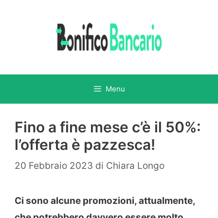
Vai
al
contenuto
Menu
Fino a fine mese c’è il 50%:
l’offerta è pazzesca!
20 Febbraio 2023
di
Chiara Longo
Ci sono alcune promozioni, attualmente,
che potrebbero davvero essere molto