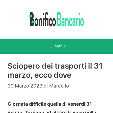
Vai
al
contenuto
Menu
Sciopero dei trasporti il 31
marzo, ecco dove
30 Marzo 2023
di
Marcello
Giornata difficile quella di venerdì 31
marzo. Tornano ad alzare la voce nella