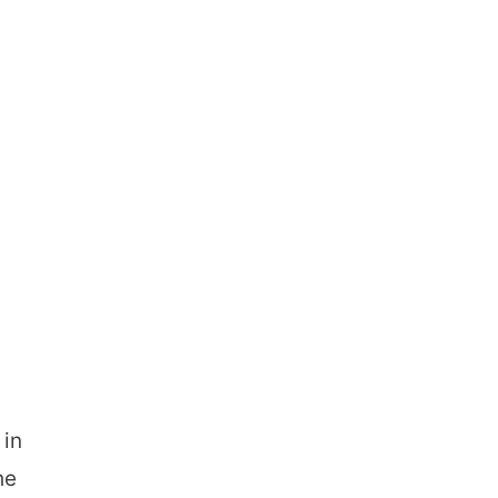
 in
he