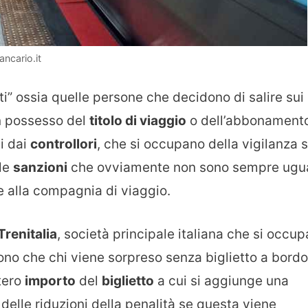
ncario.it
tti” ossia quelle persone che decidono di salire sui
in possesso del
titolo di viaggio
o dell’abbonament
ti dai
controllori
, che si occupano della vigilanza 
 le
sanzioni
che ovviamente non sono sempre ugua
e alla compagnia di viaggio.
Trenitalia
, società principale italiana che si occup
scono che chi viene sorpreso senza biglietto a bordo
tero
importo
del
biglietto
a cui si aggiunge una
 delle riduzioni della penalità se questa viene