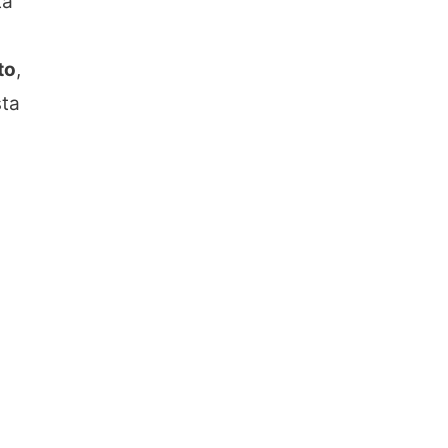
ta
to
,
sta