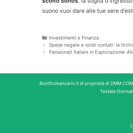
sconti Sonos
, la soglia d’ingres
suono vuoi dare alle tue sere d’es
Categorie
Investimenti e Finanza
Spese negate e soldi contati: la tirc
Pensionati Italiani in Esplorazione: A
Bonificobancario.it di proprietà di DMM COM
Testata Giornal
L