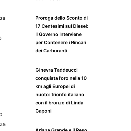
os
Proroga dello Sconto di
17 Centesimi sul Diesel:
Il Governo Interviene
o
per Contenere i Rincari
dei Carburanti
Ginevra Taddeucci
conquista l’oro nella 10
km agli Europei di
nuoto: trionfo italiano
con il bronzo di Linda
Caponi
o
nza
Ariana Grande e il Peso