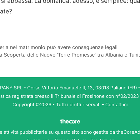
so si abbassa. La domanda, adesso, è semplice: qua
tate?
hieria nel matrimonio può avere conseguenze legali
lla Scoperta delle Nuove ‘Terre Promesse’ tra Albania e Tuni
PANY SRL - Corso Vittorio Emanuele II, 13, 03018 Paliano (FR) -
istica registrata presso il Tribunale di Frosinone con n°02/202
Copyright ©2026 - Tutti i diritti riservati -
Contattaci
e attività pubblicitarie su questo sito sono gestite da theCoreA