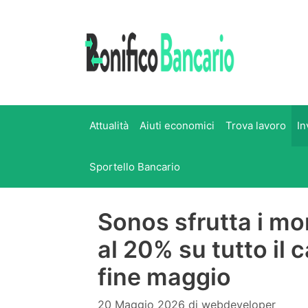
Vai
al
contenuto
Attualità
Aiuti economici
Trova lavoro
In
Sportello Bancario
Sonos sfrutta i mon
al 20% su tutto il c
fine maggio
20 Maggio 2026
di
webdeveloper