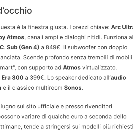
d’occhio
questa è la finestra giusta. I prezzi chiave:
Arc Ultr
by Atmos
, canali ampi e dialoghi nitidi. Funziona a
RC
.
Sub (Gen 4)
a 849€. Il subwoofer con doppio
ilanciata. Scende profondo senza tremolii di mobili
mart”, con supporto ad
Atmos
virtualizzato.
.
Era 300
a 399€. Lo speaker dedicato all’
audio
h
e il classico multiroom
Sonos
.
giugno sul sito ufficiale e presso rivenditori
i possono variare di qualche euro a seconda dello
ettimane, tende a stringersi sui modelli più richiesti