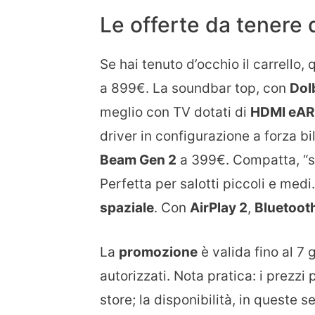
Le offerte da tenere 
Se hai tenuto d’occhio il carrello, 
a 899€. La soundbar top, con
Dol
meglio con TV dotati di
HDMI eA
driver in configurazione a forza b
Beam Gen 2
a 399€. Compatta, “s
Perfetta per salotti piccoli e medi
spaziale
. Con
AirPlay 2
,
Bluetoot
La
promozione
è valida fino al 7 
autorizzati. Nota pratica: i prezz
store; la disponibilità, in queste s