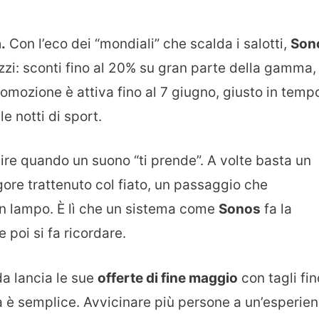
.
Con l’eco dei “mondiali” che scalda i salotti,
Son
zzi: sconti fino al 20% su gran parte della gamma,
 promozione è attiva fino al 7 giugno, giusto in temp
e notti di sport.
ire quando un suono “ti prende”. A volte basta un
gore trattenuto col fiato, un passaggio che
un lampo. È lì che un sistema come
Sonos
fa la
e poi si fa ricordare.
nda lancia le sue
offerte di fine maggio
con tagli fin
ea è semplice. Avvicinare più persone a un’esperie