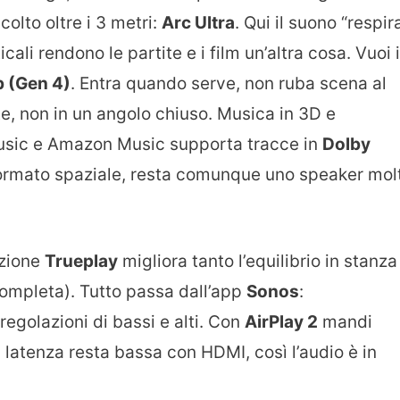
olto oltre i 3 metri:
Arc Ultra
. Qui il suono “respira
ticali rendono le partite e i film un’altra cosa. Vuoi i
 (Gen 4)
. Entra quando serve, non ruba scena al
ete, non in un angolo chiuso. Musica in 3D e
usic e Amazon Music supporta tracce in
Dolby
 formato spaziale, resta comunque uno speaker mol
azione
Trueplay
migliora tanto l’equilibrio in stanza
completa). Tutto passa dall’app
Sonos
:
egolazioni di bassi e alti. Con
AirPlay 2
mandi
la latenza resta bassa con HDMI, così l’audio è in