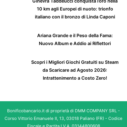
Ginevra Taddeucci conquista l’oro nella
10 km agli Europei di nuoto: trionfo
italiano con il bronzo di Linda Caponi
Ariana Grande e il Peso della Fama:
Nuovo Album e Addio ai Riflettori
Scopri i Migliori Giochi Gratuiti su Steam
da Scaricare ad Agosto 2026:
Intrattenimento a Costo Zero!
Bonificobancario.it di proprietà di DMM COMPANY SRL -
Corso Vittorio Emanuele II, 13, 03018 Paliano (FR) - Codice
Fiscale e Partita I.V.A. 03144800608