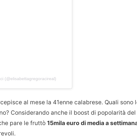
ci (@elisabettagregoracireal)
rcepisce al mese la 41enne calabrese. Quali sono 
o? Considerando anche il boost di popolarità del
che pare le fruttò
15mila euro di media a settiman
evoli.