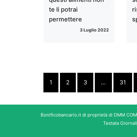
te li potrai
r
permettere
s
3 Luglio 2022
1
2
3
…
31
Bonificobancario.it di proprietà di DMM COM
Testata Giornal