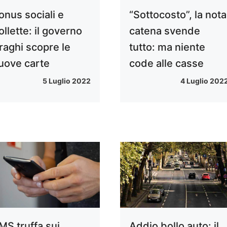
onus sociali e
“Sottocosto”, la nota
ollette: il governo
catena svende
raghi scopre le
tutto: ma niente
uove carte
code alle casse
5 Luglio 2022
4 Luglio 202
MS truffa sui
Addio bollo auto: il