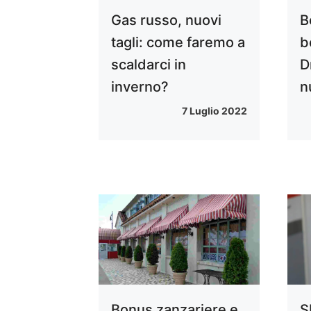
Gas russo, nuovi
B
tagli: come faremo a
b
scaldarci in
D
inverno?
n
7 Luglio 2022
Bonus zanzariere e
S