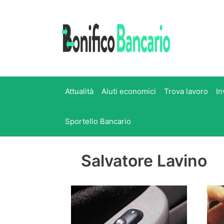
Vai
al
contenuto
Attualità
Aiuti economici
Trova lavoro
In
Sportello Bancario
Salvatore Lavino