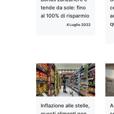
tende da sole: fino
c
al 100% di risparmio
a
q
4 Luglio 2022
Inflazione alle stelle,
A
questi alimenti non
s