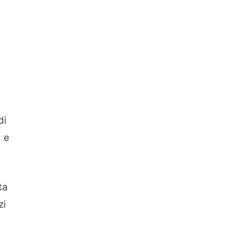
di
) e
ta
zi