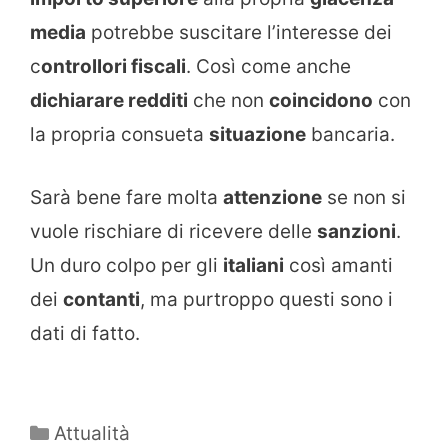
media
potrebbe suscitare l’interesse dei
c
ontrollori fiscali
. Così come anche
dichiarare redditi
che non
coincidono
con
la propria consueta
situazione
bancaria.
Sarà bene fare molta
attenzione
se non si
vuole rischiare di ricevere delle
sanzioni
.
Un duro colpo per gli
italiani
così amanti
dei
contanti
, ma purtroppo questi sono i
dati di fatto.
Categorie
Attualità