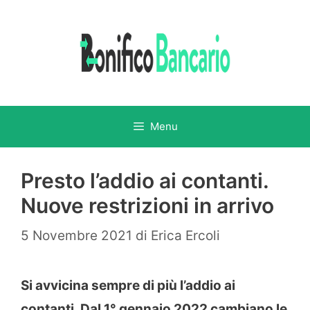
Vai
al
contenuto
Menu
Presto l’addio ai contanti.
Nuove restrizioni in arrivo
5 Novembre 2021
di
Erica Ercoli
Si avvicina sempre di più l’addio ai
contanti. Dal 1° gennaio 2022 cambiano le