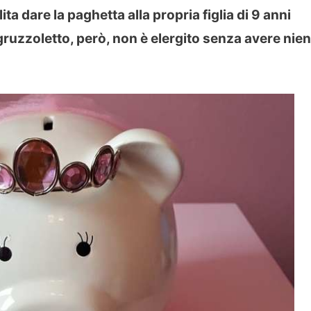
 dare la paghetta alla propria figlia di 9 anni
gruzzoletto, però, non è elergito senza avere nie