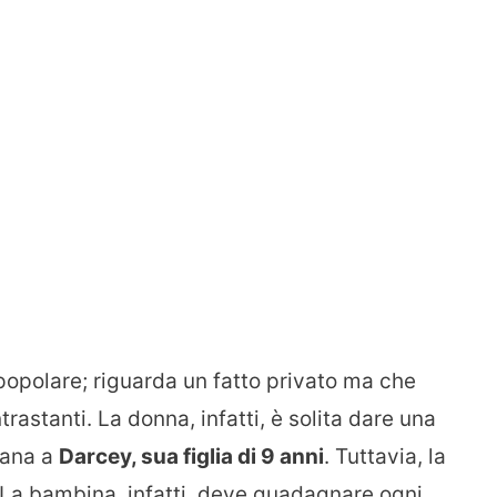
 popolare; riguarda un fatto privato ma che
astanti. La donna, infatti, è solita dare una
mana a
Darcey, sua figlia di 9 anni
. Tuttavia, la
 La bambina, infatti, deve guadagnare ogni